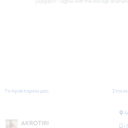
[wpgdprc "I agree with the storage and hand
Το πρακτορείο μας
Στοιχε
Α
+3