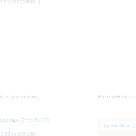
ling of my data."]
ία Επικοινωνίας
Η τοποθεσία μ
κρωτήρι, Θήρα 847 00
0 6944 376 586