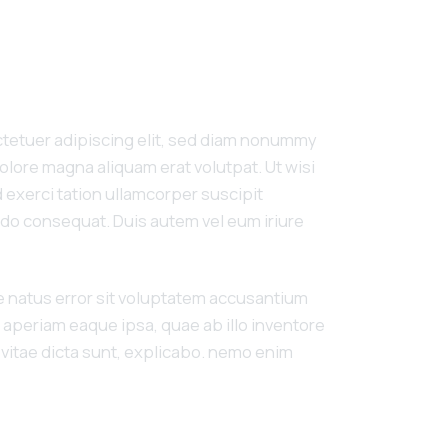
ctetuer adipiscing elit, sed diam nonummy
olore magna aliquam erat volutpat. Ut wisi
 exerci tation ullamcorper suscipit
odo consequat. Duis autem vel eum iriure
te natus error sit voluptatem accusantium
aperiam eaque ipsa, quae ab illo inventore
e vitae dicta sunt, explicabo. nemo enim