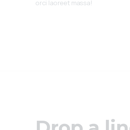
orci laoreet massa!
Drop a li