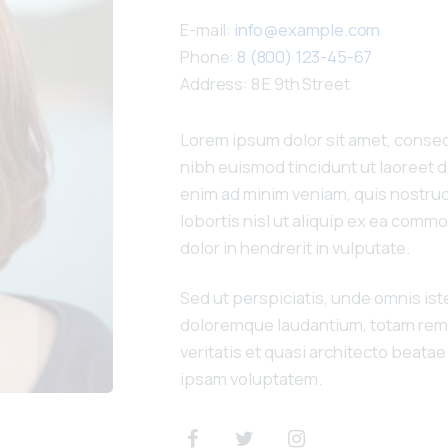
E-mail:
info@example.com
Phone:
8 (800) 123-45-67
Address:
8 E 9th Street
Lorem ipsum dolor sit amet, conse
nibh euismod tincidunt ut laoreet d
enim ad minim veniam, quis nostrud
lobortis nisl ut aliquip ex ea comm
dolor in hendrerit in vulputate.
Sed ut perspiciatis, unde omnis is
doloremque laudantium, totam rem 
veritatis et quasi architecto beata
ipsam voluptatem.