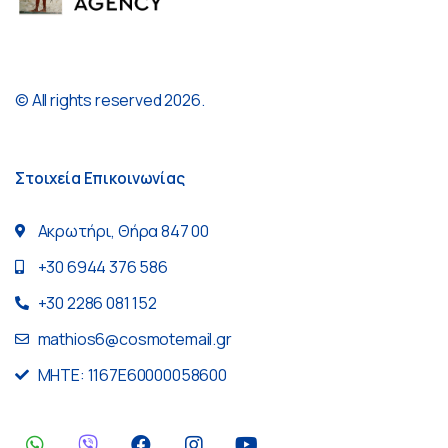
© All rights reserved 2026.
Στοιχεία Επικοινωνίας
Ακρωτήρι, Θήρα 847 00
+30 6944 376 586
+30 2286 081 152
mathios6@cosmotemail.gr
MHTE: 1167E60000058600