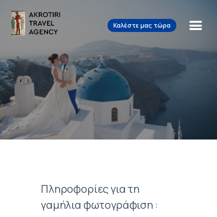
Καλέστε μας τώρα
Akrotiri Travel Agency
Beautiful Tours for Lovely People
Αρχική
Δραστηριότητες
Σχετικά με εμάς
Επικοινωνία
EN
EL
Πληροφορίες για τη
γαμήλια φωτογράφιση :